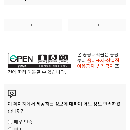
공
공
본 공공저작물은 공공
누
누리
출처표시-상업적
이용금지-변경금지
조
리
건에 따라 이용할 수 있습니다.
공
공
콘
저
텐
작
츠
물
이 페이지에서 제공하는 정보에 대하여 어느 정도 만족하셨
만
습니까?
족
매우 만족
도
만족