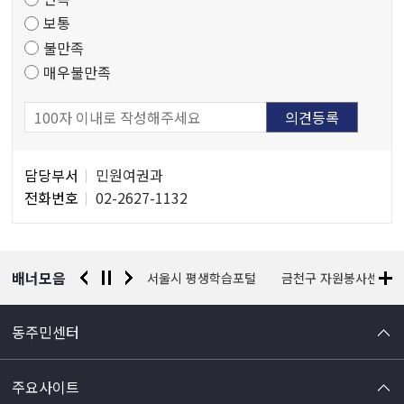
조
보통
사
불만족
매우불만족
담
담당부서
민원여권과
당
전화번호
02-2627-1132
자
정
보
배너모음
경찰청 유실물 통합포털
서울시 평생학습포털
금천구 자원봉사센터
동주민센터
주요사이트