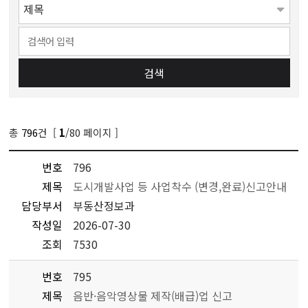
검색
총
796
건 [
/80 페이지 ]
1
번호
796
제목
도시개발사업 등 사업착수 (변경,완료)신고안내
담당부서
부동산정보과
작성일
2026-07-30
조회
7530
번호
795
제목
음반·음악영상물 제작(배급)업 신고