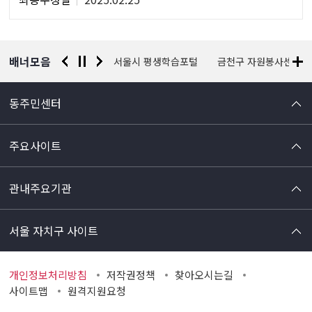
정
보
배너모음
경찰청 유실물 통합포털
서울시 평생학습포털
금천구 자원봉사센터
동주민센터
주요사이트
관내주요기관
서울 자치구 사이트
개인정보처리방침
저작권정책
찾아오시는길
사이트맵
원격지원요청