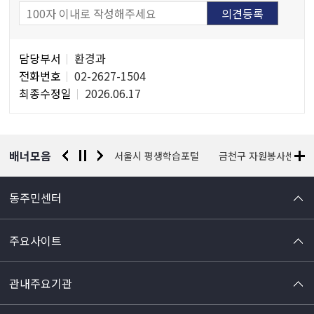
담
담당부서
환경과
당
전화번호
02-2627-1504
자
최종수정일
2026.06.17
정
보
배너모음
경찰청 유실물 통합포털
서울시 평생학습포털
금천구 자원봉사센터
동주민센터
주요사이트
관내주요기관