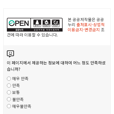
공
공
본 공공저작물은 공공
누
누리
출처표시-상업적
이용금지-변경금지
조
리
건에 따라 이용할 수 있습니다.
공
공
콘
저
텐
작
츠
물
이 페이지에서 제공하는 정보에 대하여 어느 정도 만족하셨
만
습니까?
족
매우 만족
도
만족
조
보통
사
불만족
매우불만족