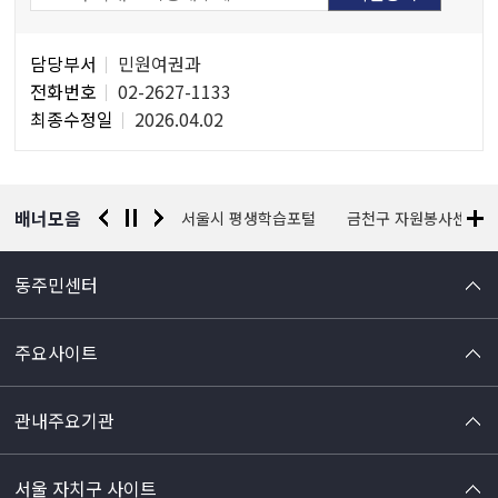
담
담당부서
민원여권과
당
전화번호
02-2627-1133
자
최종수정일
2026.04.02
정
보
배너모음
경찰청 유실물 통합포털
서울시 평생학습포털
금천구 자원봉사센터
동주민센터
주요사이트
관내주요기관
서울 자치구 사이트