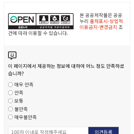
공
공
본 공공저작물은 공공
누
누리
출처표시-상업적
이용금지-변경금지
조
리
건에 따라 이용할 수 있습니다.
공
공
콘
저
텐
작
츠
물
이 페이지에서 제공하는 정보에 대하여 어느 정도 만족하셨
만
습니까?
족
매우 만족
도
만족
조
보통
사
불만족
매우불만족