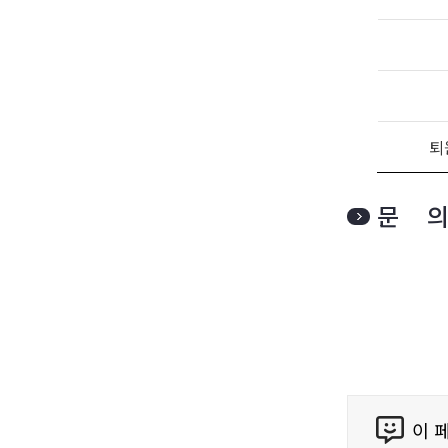
퇴
문 의
보건복
독거노인
금천
콘
이 
텐