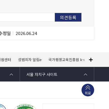
수정일
2026.06.24
지원센터
성범죄자 알림e
국가평생교육진흥원 k-mooc
120
서울 자치구 사이트
위로