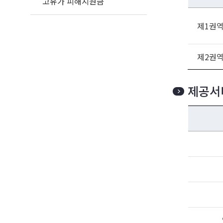
고유가 피해지원금
제1권
제2권
제공서