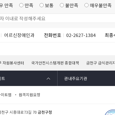
우 만족
만족
보통
불만족
매우불만족
어르신장애인과
전화번호
02-2627-1384
최종
구 자원봉사센터
국가안전시스템개편 종합대책
금천구 급식관리
이트
관내주요기관
사이트맵
원격지원요청
 금천구 시흥대로73길 70
금천구청