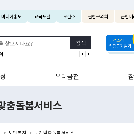
본문 바로가기
미디어홍보
교육포털
보건소
금천구의회
금천미
금천소식
알림문자받기
어
정
우리금천
맞춤돌봄서비스
강
노인복지
노인맞춤돌봄서비스