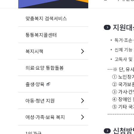
맞춤복지 검색서비스
지원대
통통복지콜센터
독거·조손
신체 기능
복지시책
고독사 및
의료·요양 통합돌봄
---※ 단, 유사중복사업
① 노인장기
출생·양육
② 국가보훈
③ 가사·간병
④ 장애인 활
아동·청년 지원
⑤ 기타 국가
----------------
여성·가족·보육 복지
신청방
1인가구