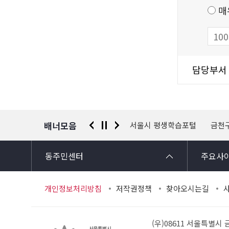
츠
매
만
족
도
조
담
담당부서
사
당
자
정
보
배너모음
 신고센터
경찰청 유실물 통합포털
서울시 평생학습포털
금천
동주민센터
주요사
개인정보처리방침
저작권정책
찾아오시는길
(우)08611 서울특별시