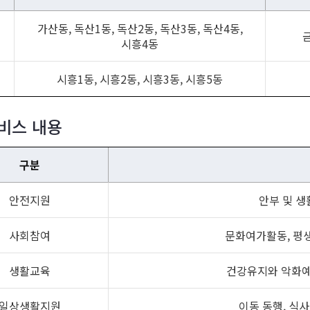
가산동, 독산1동, 독산2동, 독산3동, 독산4동,
역
시흥4동
역
시흥1동, 시흥2동, 시흥3동, 시흥5동
비스 내용
구분
안전지원
안부 및 생
사회참여
문화여가활동, 평생
생활교육
건강유지와 악화예
일상생활지원
이동 동행, 식