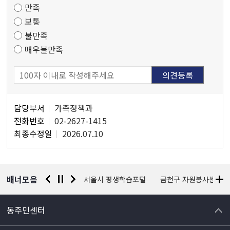
만족
조
보통
사
불만족
매우불만족
담
담당부서
가족정책과
당
전화번호
02-2627-1415
자
최종수정일
2026.07.10
정
보
배너모음
경찰청 유실물 통합포털
서울시 평생학습포털
금천구 자원봉사센터
동주민센터