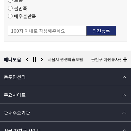
보통
사
불만족
매우불만족
배너모음
경찰청 유실물 통합포털
서울시 평생학습포털
금천구 자원봉사센터
동주민센터
주요사이트
관내주요기관
서울 자치구 사이트