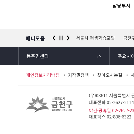
담
담당부서
사
당
자
정
보
배너모음
 신고센터
경찰청 유실물 통합포털
서울시 평생학습포털
금천
동주민센터
주요사
개인정보처리방침
저작권정책
찾아오시는길
(우)08611 서울특별시
대표전화 02-2627-21
야간·공휴일 02-2627-2
대표팩스 02-896-6322