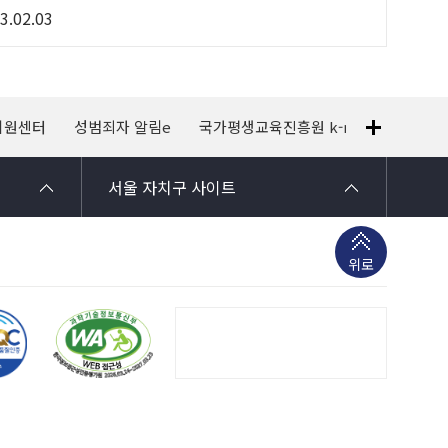
3.02.03
지원센터
성범죄자 알림e
국가평생교육진흥원 k-mooc
120
서울 자치구 사이트
위로