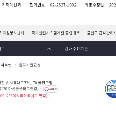
기획예산과
전화번호
02-2627-1092
최종수정일
202
구 자원봉사센터
국가안전시스템개편 종합대책
금천구 급식관리
이트
관내주요기관
사이트맵
원격지원요청
 금천구 시흥대로73길 70
금천구청
14(120 다산콜센터로연결)
서울톡
300, 2330(종합상황실로 연결)