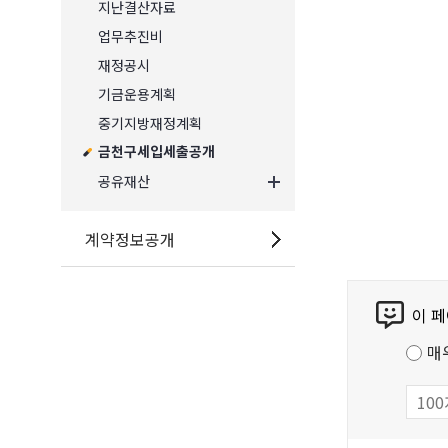
지난결산자료
업무추진비
재정공시
기금운용계획
중기지방재정계획
금천구세입세출공개
공유재산
계약정보공개
콘
이 
텐
츠
매
만
족
도
조