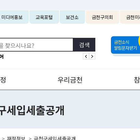
본문 바로가기
미디어홍보
교육포털
보건소
금천구의회
금천미
금천소식
알림문자받기
어
정
우리금천
구세입세출공개
재정정보
금천구세입세출공개