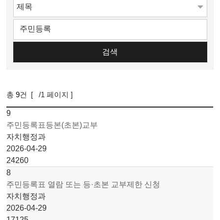
검색
총
9
건 [
1
/1 페이지 ]
9
주민등록표등본(초본)교부
자치행정과
2026-04-29
24260
8
주민등록표 열람 또는 등·초본 교부제한 신청
자치행정과
2026-04-29
17125