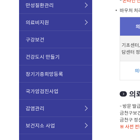
-
온라인 신
만성질환관리
바우처 처
의료비지원
의
구강보건
기초센터,
담센터 
건강도시 만들기
의
장기기증희망등록
국가암검진사업
의
- 방문 발
감염관리
금천구보건소
금천구 정신
보건지소 사업
※ 사전 전