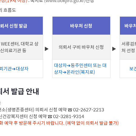
청(19세 이상)
: 복지로
(www.bokjiro.go.kr)
신청
리 흐름도
뢰서 신청 발급
바우처 신청
바우처
 WEE센터, 대학교 상
서류검
의뢰서 구비 바우처 신청
정신의료기관 등
처 선정
대상자➔동주민센터 또는 대
뢰기관➔대상자
보
상자➔온라인(복지로)
뢰서 발급 안내
급
(생명존중센터) 의뢰서 신청 예약 ☎ 02-2627-2213
건강복지센터 신청 예약 ☎ 02-3281-9314
화 예약 후 방문해 주시기 바랍니다. (예약 없이 의뢰서 발급 불가)