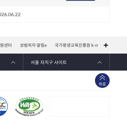
26.06.22
지원센터
성범죄자 알림e
국가평생교육진흥원 k-mooc
120 
서울 자치구 사이트
위로