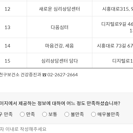
12
새로운 심리상담센터
시흥대로315, 9
디지털로9길 4
13
다움심터
1
14
마음건강, 세움
시흥대로 73길 67
15
심리상담센터 담다
디지털로11
 금천구보건소 건강증진과 ☎ 02-2627-2664
페이지에서 제공하는 정보에 대하여 어느 정도 만족하셨습니까?
우 만족
만족
보통
불만족
매우불만족