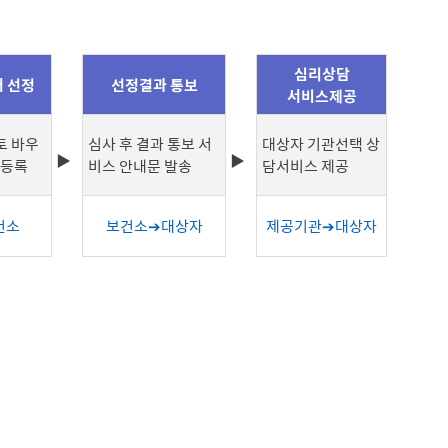
심리상담
 선정
선정결과 통보
서비스제공
토 바우
심사 후 결과 통보 서
대상자 기관선택 상
 등록
비스 안내문 발송
담서비스 제공
건소
보건소➔대상자
제공기관➔대상자