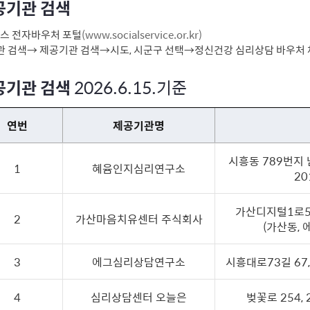
공기관 검색
비스 전자바우처 포털
(www.socialservice.or.kr)
관 검색→ 제공기관 검색→시도, 시군구 선택→정신건강 심리상담 바우처 
공기관 검색
2026.6.15.기준
연번
제공기관명
시흥동 789번지
1
혜윰인지심리연구소
20
가산디지털1로58,
2
가산마음치유센터 주식회사
(가산동,
3
에그심리상담연구소
시흥대로73길 67,
4
심리상담센터 오늘은
벚꽃로 254,