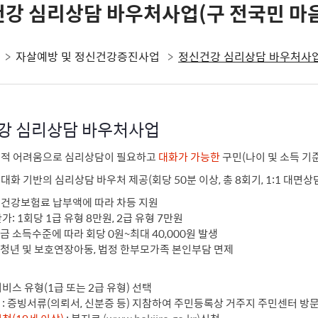
강 심리상담 바우처사업(구 전국민 마
자살예방 및 정신건강증진사업
정신건강 심리상담 바우처사
강 심리상담 바우처사업
정서적 어려움으로 심리상담이 필요하고
대화가 가능한
구민(나이 및 소득 기준
 대화 기반의 심리상담 바우처 제공(회당 50분 이상, 총 8회기, 1:1 대면상
: 건강보험료 납부액에 따라 차등 지원
단가: 1회당 1급 유형 8만원, 2급 유형 7만원
금 소득수준에 따라 회당 0원~최대 40,000원 발생
비청년 및 보호연장아동, 법정 한부모가족 본인부담 면제
서비스 유형(1급 또는 2급 유형) 선택
청
: 증빙서류(의뢰서, 신분증 등) 지참하여 주민등록상 거주지 주민센터 방