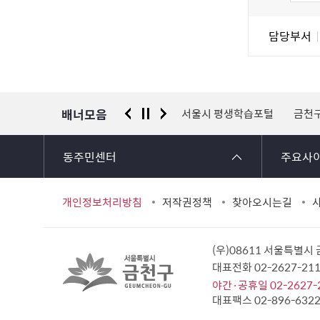
도
조
담
담당부서
사
당
자
정
보
배너모음
 신고센터
경찰청 유실물 통합포털
서울시 평생학습포털
금천
동주민센터
주요사
개인정보처리방침
저작권정책
찾아오시는길
(우)08611 서울특별시
대표전화 02-2627-2
야간·공휴일 02-2627-
대표팩스 02-896-632