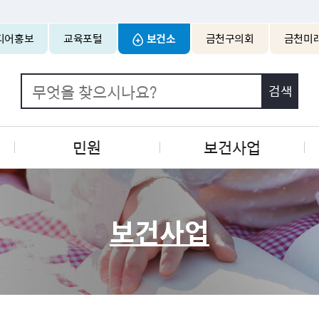
본문 바로가기
디어홍보
교육포털
보건소
금천구의회
금천미
민원
보건사업
보건사업