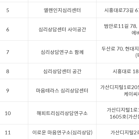
5
엘렌인지심리센터
시흥대로73길 67
범안로11길 78,
6
심리상담센터 사이공간
에
두산로 70, 현대
7
심리상담연구소 함께
(
8
심리상담센터 공간
시흥대로 189
가산디지털1로205,
9
마음테라스 심리상담센터
케이씨
가산디지털1로
10
해피트리심리상담연구소
1605호(가산
11
이로운 마음연구소(심리상담)
가산디지털2로 