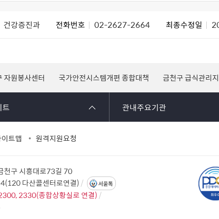
건강증진과
전화번호
02-2627-2664
최종수정일
20
구 자원봉사센터
국가안전시스템개편 종합대책
금천구 급식관리
이트
관내주요기관
사이트맵
원격지원요청
 금천구 시흥대로73길 70
114(120 다산콜센터로연결)
서울톡
2300, 2330(종합상황실로 연결)
2