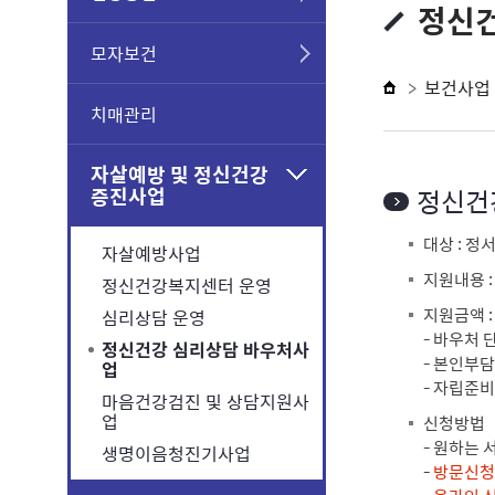
정신건
모자보건
보건사업
치매관리
자살예방 및 정신건강
증진사업
정신건
대상 : 
자살예방사업
지원내용 :
정신건강복지센터 운영
지원금액 
심리상담 운영
- 바우처 
정신건강 심리상담 바우처사
- 본인부담
업
- 자립준
마음건강검진 및 상담지원사
업
신청방법
- 원하는 
생명이음청진기사업
-
방문신