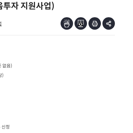
음투자 지원사업)
업
 없음)
담)
문 신청