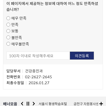
츠
이 페이지에서 제공하는 정보에 대하여 어느 정도 만족하셨
만
습니까?
족
매우 만족
도
만족
조
보통
사
불만족
매우불만족
담
담당부서
건강증진과
당
전화번호
02-2627-2645
자
최종수정일
2026.01.27
정
보
배너모음
경찰청 유실물 통합포털
서울시 평생학습포털
금천구 자원봉사센터