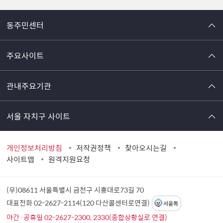
동주민센터
주요사이트
관내주요기관
서울 자치구 사이트
개인정보처리방침
저작권정책
찾아오시는길
사이트맵
원격지원요청
(우)08611 서울특별시 금천구 시흥대로73길 70
대표전화 02-2627-2114(120 다산콜센터로연결)
서울톡
야간·공휴일 02-2627-2300, 2330(종합상황실로 연결)