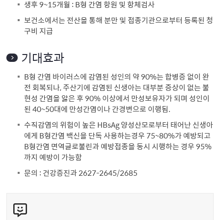
생후 9~15개월 : B형 간염 항원 및 항체검사
보건소에서는 전산을 통해 분만 및 접종기관으로부터 등록된 청
구비 지급
기대효과
B형 간염 바이러스에 감염된 성인의 약 90%는 합병증 없이 완
전 회복되나, 주산기에 감염된 신생아는 대부분 증상이 없는 불
현성 간염을 앓은 후 90% 이상에서 만성보유자가 되며 성인이
된 40~50대에 만성간염이나 간경변으로 이행됨.
수직감염의 위험이 높은 HBsAg 양성산모로부터 태어난 신생아
에게 B형간염 백신을 단독 사용하는경우 75~80%가 예방되고
B형간염 면역글로불린과 예방접종을 동시 시행하는 경우 95%
까지 예방이 가능함
문의 : 건강증진과 2627-2645/2685
콘
텐