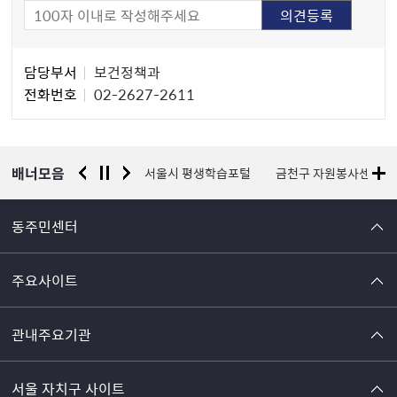
담
담당부서
보건정책과
당
전화번호
02-2627-2611
자
정
보
배너모음
경찰청 유실물 통합포털
서울시 평생학습포털
금천구 자원봉사센터
동주민센터
주요사이트
관내주요기관
서울 자치구 사이트