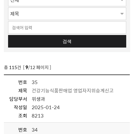
검색
총
115
건 [
9
/12 페이지 ]
번호
35
제목
건강기능식품판매업 영업자지위승계신고
담당부서
위생과
작성일
2025-01-24
조회
8213
번호
34