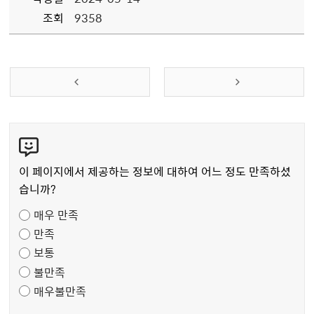
조회
9358
콘
텐
츠
이 페이지에서 제공하는 정보에 대하여 어느 정도 만족하셨
만
습니까?
족
매우 만족
도
만족
조
보통
사
불만족
매우불만족