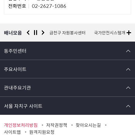
당
전화번호
02-2627-1086
자
정
보
배너모음
서울시 평생학습포털
금천구 자원봉사센터
국가안전시스템개편 종
동주민센터
주요사이트
관내주요기관
서울 자치구 사이트
개인정보처리방침
저작권정책
찾아오시는길
사이트맵
원격지원요청