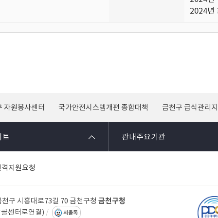
2024년
구 자원봉사센터
국가안전시스템개편 종합대책
금천구 급식관리
이트
관내주요기관
원격지원요청
 금천구 시흥대로73길 70 금천구청
금천구청
 다산콜센터로연결)
서울톡