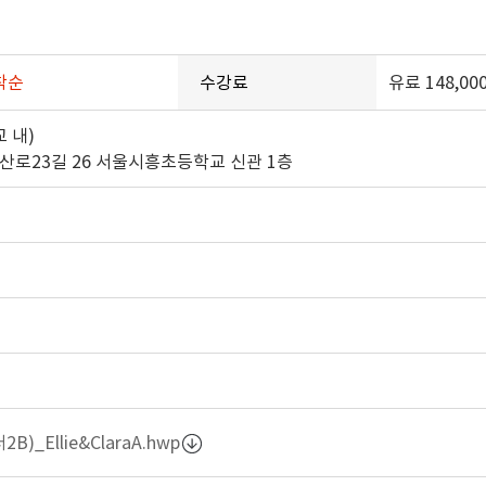
착순
수강료
유료 148,00
 내)
독산로23길 26 서울시흥초등학교 신관 1층
B)_Ellie&ClaraA.hwp