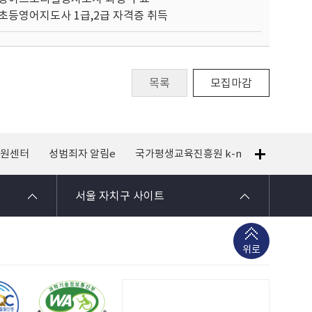
 초등영어지도사 1급,2급 자격증 취득
목록
모집마감
지원센터
성범죄자 알림e
국가평생교육진흥원 k-mooc
120 
서울 자치구 사이트
위로