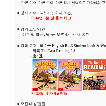
-
다른 언어
,
다른 문화
,
다른 강사 체험으로 다양성과 
■
강좌 시수
: 74
차시
(1
차시
50
분
)
※
수업
5
분 전 출석 체크
■
강의 요일
/
시간
-
이론 및 활동
:
월
~
금
오후
4
시
~ 4
시
50
분
■
강좌 교재
:
월수금
English Bus3 Student book & W
화목
The Best Reading 2.3
(
총
3
권
)
(**
교재
:
수강자 개별구매
)
■
모집 대상
/
인원