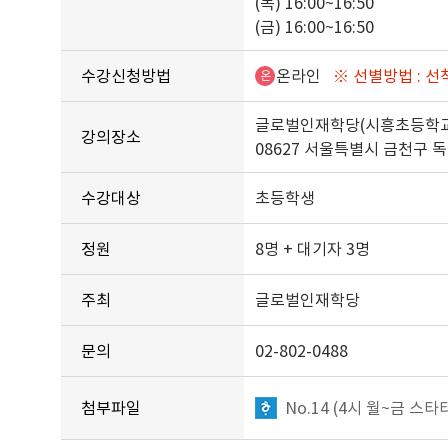
(목) 16:00~16:50
(금) 16:00~16:50
수강신청방법
온라인
※ 선별방법 : 선
온
글로벌인재학당(시흥초등학교
강의장소
08627 서울특별시 금천구 
수강대상
초등학생
정원
8명 + 대기자 3명
주최
글로벌인재학당
문의
02-802-0488
첨부파일
No.14 (4시 월~금 스타터2