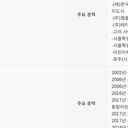
-(재)
지도사
주요 경력
-(주)젬
-(주)
-고려 
-서울특
-서울특
-어린이
-호주(
2002년
2006
2006년
2016
2017
주요 경력
동탑어린
2017
2017
2024