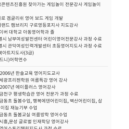
한국콘텐츠진흥원 찾아가는 게임놀이 전문강사 게임놀이
블로 겜글리쉬 영어 보드 게임 개발
레터랜드 캠브리지 구로영등포지사 지도강사
사이버 대학교 아동영어학과 졸
별시 남부여성발전센터 어린이영어전문강사 과정 수료
별시 관악여성인력개발센터 초등영어지도사 과정 수료
북아트지도사(3급)
시드니)어학연수
-2006년 한솔교육 영어지도교사
년 세광프리젠학원 여름특강 영어 강사
-2007년 에이플러스 영어강사
년 금천구 평생학습관 영어 전문가 과정 수료
년 금동초 돌봄수업, 행복에덴어린이집, 벽산어린이집, 삽
이집 재능기부 수업
년 금동초 돌봄교실 여름방학 영어수업
년 시흥,문성 글로벌 인재학당 영어강사
년 영어스토리텔링지도사 과정 수료