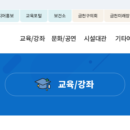
본문 바로가기
디어홍보
교육포털
보건소
금천구의회
금천미래장
교육/강좌
문화/공연
시설대관
기타
교육/강좌