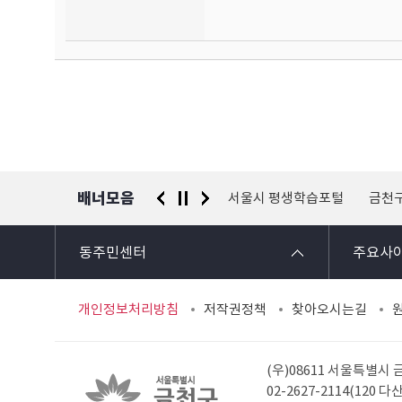
배너모음
 신고센터
경찰청 유실물 통합포털
서울시 평생학습포털
금천
동주민센터
주요사
개인정보처리방침
저작권정책
찾아오시는길
(우)08611 서울특별시
02-2627-2114(120