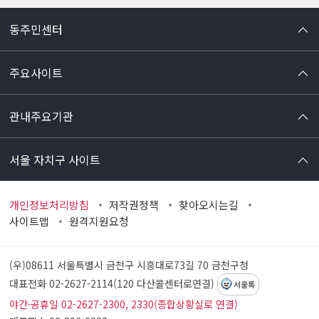
동주민센터
주요사이트
관내주요기관
서울 자치구 사이트
개인정보처리방침
저작권정책
찾아오시는길
사이트맵
원격지원요청
(우)08611 서울특별시 금천구 시흥대로73길 70
금천구청
대표전화 02-2627-2114(120 다산콜센터로연결)
서울톡
야간·공휴일 02-2627-2300, 2330(종합상황실로 연결)