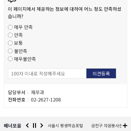
츠
이 페이지에서 제공하는 정보에 대하여 어느 정도 만족하셨
만
습니까?
족
매우 만족
도
만족
조
보통
사
불만족
매우불만족
담
담당부서
재무과
당
전화번호
02-2627-1208
자
정
보
배너모음
경찰청 유실물 통합포털
서울시 평생학습포털
금천구 자원봉사센터