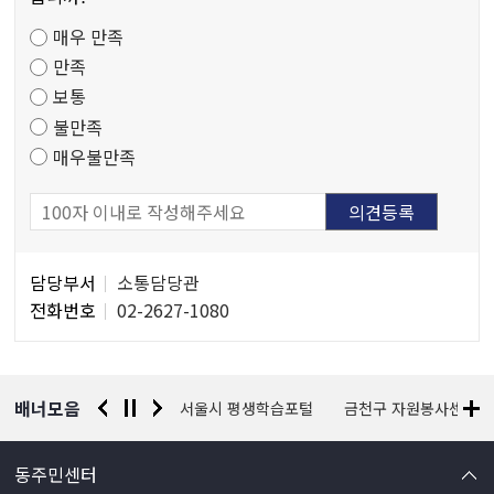
족
매우 만족
도
만족
조
보통
사
불만족
매우불만족
담
담당부서
소통담당관
당
전화번호
02-2627-1080
자
정
보
배너모음
경찰청 유실물 통합포털
서울시 평생학습포털
금천구 자원봉사센터
동주민센터