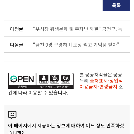
목록
이전글
“우시장 위생문제 및 주차난 해결” 금천구, 독산동우시장 상생센터 ‘그린푸줏간’ 시범운영
다음글
“금천 9경 구경하며 도장 찍고 기념품 받자”
공
공
본 공공저작물은 공공
누
누리
출처표시-상업적
이용금지-변경금지
조
리
건에 따라 이용할 수 있습니다.
공
공
콘
저
텐
작
츠
물
이 페이지에서 제공하는 정보에 대하여 어느 정도 만족하셨
만
습니까?