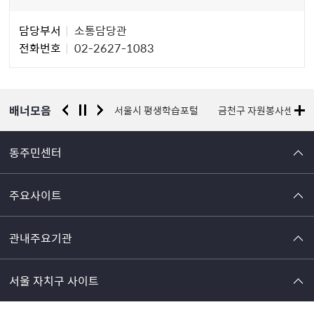
담
담당부서
소통담당관
당
전화번호
02-2627-1083
자
정
보
배너모음
경찰청 유실물 통합포털
서울시 평생학습포털
금천구 자원봉사센터
동주민센터
주요사이트
관내주요기관
서울 자치구 사이트