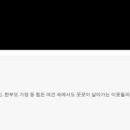
신
,
한부모 가정 등 힘든 여건 속에서도 꿋꿋이 살아가는 이웃들