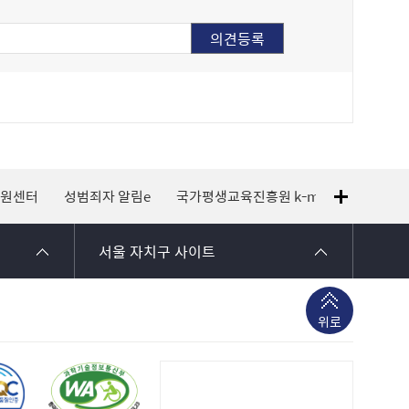
지원센터
성범죄자 알림e
국가평생교육진흥원 k-mooc
120 
서울 자치구 사이트
위로