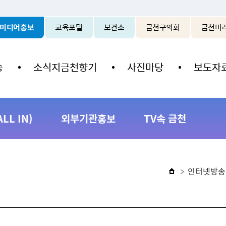
본문 바로가기
미디어홍보
교육포털
보건소
금천구의회
금천미
송
소식지금천향기
사진마당
보도자
L IN)
외부기관홍보
TV속 금천
인터넷방송