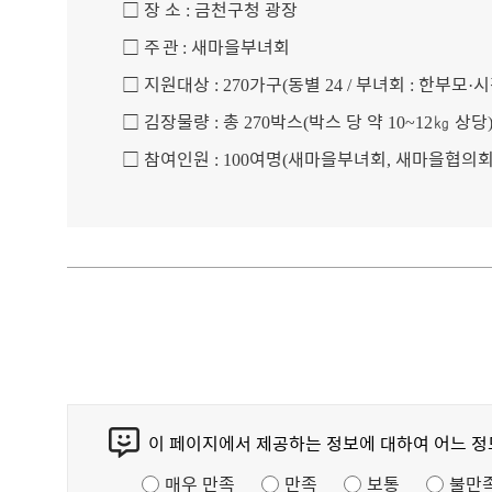
□
장 소
금천구청 광장
:
□
주 관
새마을부녀회
:
□
지원대상
가구
동별
부녀회
한부모
시
: 270
(
24 /
:
·
□
김장물량
총
박스
박스 당 약
㎏
상당
:
270
(
10~12
□
참여인원
여명
새마을부녀회
새마을협의
: 100
(
,
콘
이 페이지에서 제공하는 정보에 대하여 어느 
텐
츠
매우 만족
만족
보통
불만