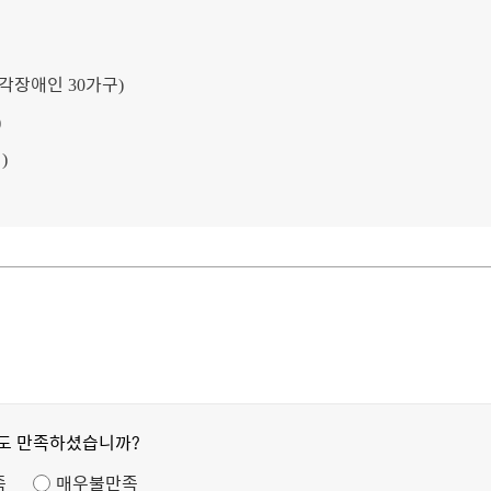
각장애인
가구
30
)
)
회
)
정도 만족하셨습니까?
족
매우불만족