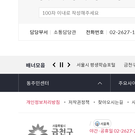
만
족
도
조
담
담당부서
소통담당관
전화번호
02-2627-
사
당
자
정
보
배너모음
 신고센터
경찰청 유실물 통합포털
서울시 평생학습포털
금천
동주민센터
주요사
개인정보처리방침
저작권정책
찾아오시는길
서울톡
야간·공휴일 02-2627-