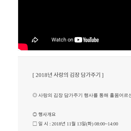
년 사랑의 김장 담가주기
[ 2018
]
◎
사랑의 김장 담가주기 행사를 통해 홀몸어르
◎
행사개요
□
일 시
년
월
일
화
: 2018
11
13
(
) 08:00~14:00