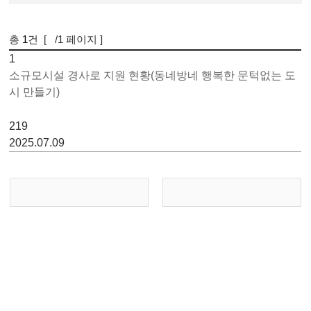
총
1
건 [
/1 페이지 ]
1
1
소규모시설 경사로 지원 현황(동네방네 행복한 문턱없는 도시
만들기)
219
2025.07.09
콘
텐
츠
이 페이지에서 제공하는 정보에 대하여 어느 정도 만족하셨
만
습니까?