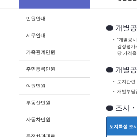
민원안내
개별공
세무안내
“개별공시
사의 검증
가족관계민원
다.
개별공
주민등록민원
토지관련 
여권민원
개발부담금
부동산민원
조사・
자동차민원
토지특성 조사
주정차과태료