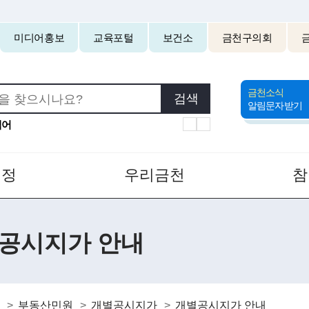
본문 바로가기
미디어홍보
교육포털
보건소
금천구의회
금천
금천소식
알림문자받기
어
정
우리금천
공시지가 안내
부동산민원
개별공시지가
개별공시지가 안내