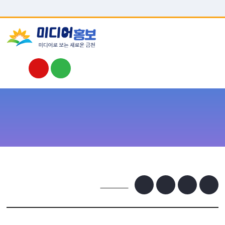
본문 바로가기
이 누리집은 대한민국 공식 전자정부 누리집입니다.
금천보여줌(ZOOM IN)
금천에빠져봄(FALL IN)
외부기관홍보
TV속 금천
금천소식
인터넷방송
금천소식
중국 남경대학 대표단 방문